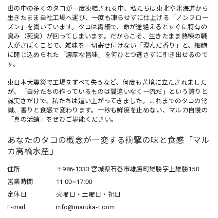
世の中の多くのタコが一度凍結される中、私たちは東北や北海道から
生きたまま自社工場へ運び、一度も凍らせずに仕上げる「ノンフロー
ズン」を貫いています。タコは繊細で、命が途絶えるとすぐに特有の
臭み（死臭）が回ってしまいます。だからこそ、生きたまま熟練の職
人がさばくことで、雑味を一切寄せ付けない「澄んだ香り」と、細胞
に閉じ込められた「濃厚な旨味」を何ひとつ逃さずに引き出せるので
す。
東日本大震災で工場をすべて失うなど、何度も苦境に立たされました
が、「自分たちの作っているものは間違いなく一流だ」という誇りと
誠実さだけで、私たちは這い上がってきました。これまでのタコの常
識、香りと食感で変わります。一秒も鮮度を止めない、マルカ自慢の
「真の活蛸」をぜひご堪能ください。
あなたのタコの概念が一変する衝撃の味と食感「マル
カ高橋水産」
住所
〒986-1333 宮城県石巻市雄勝町雄勝字上雄勝150
営業時間
11:00~17:00
定休日
火曜日・土曜日・祝日
E-mail
info@maruka-t.com