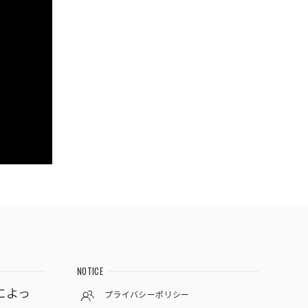
NOTICE
によっ
プライバシーポリシー