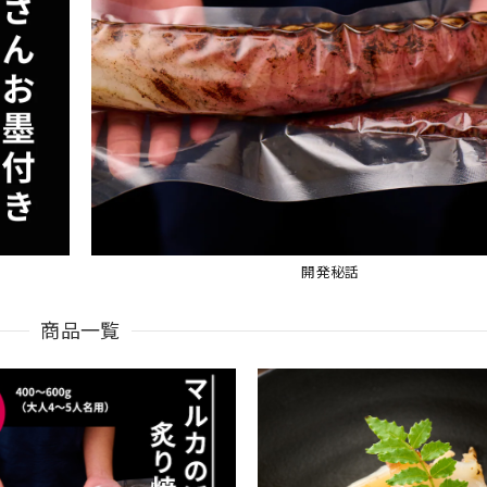
開発秘話
商品一覧