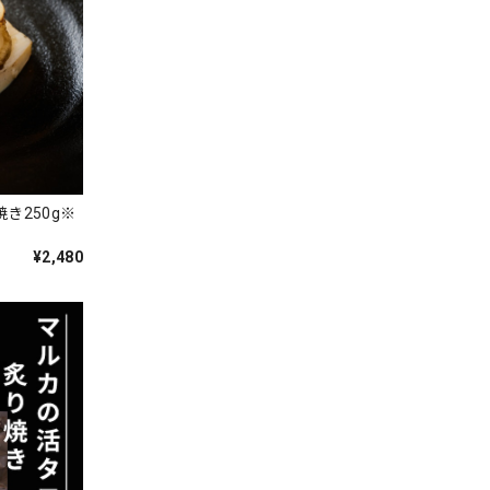
き250g※
¥2,480