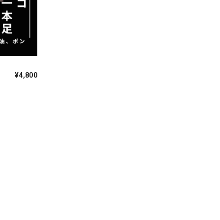
¥4,800